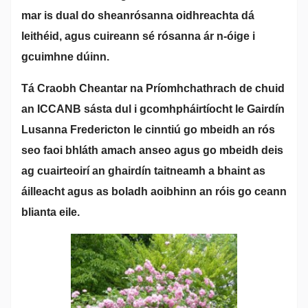
mar is dual do sheanrósanna oidhreachta dá
leithéid, agus cuireann sé rósanna ár n-óige i
gcuimhne dúinn.
Tá Craobh Cheantar na Príomhchathrach de chuid
an ICCANB sásta dul i gcomhpháirtíocht le Gairdín
Lusanna Fredericton le cinntiú go mbeidh an rós
seo faoi bhláth amach anseo agus go mbeidh deis
ag cuairteoirí an ghairdín taitneamh a bhaint as
áilleacht agus as boladh aoibhinn an róis go ceann
blianta eile.