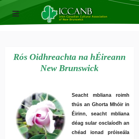
Rós Oidhreachta na hÉireann
New Brunswick
Seacht mbliana roimh
thús an Ghorta Mhóir in
Éirinn, seacht mbliana
déag sular osclaíodh an
chéad ionad próiseála