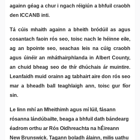
againn géag a chur i ngach réigiún a bhfuil craobh
den ICCANB inti.
Tá cúis mhaith againn a bheith bródúil as agus
cosantach faoin rós seo, toisc nach le héinne eile,
ag an bpointe seo, seachas leis na cúig craobh
agus úinéir an mháthairphlanda in Albert County,
an chuid bheag seo de thír dhúchais ár muintire.
Leanfaidh muid orainn ag tabhairt aire don rós seo
mar a bheadh ball teaghlaigh ann, toisc gur fíor
sin.
Le linn mhí an Mheithimh agus mí Iúil, fásann
rósanna lándúbailte, beaga a bhfuil dath bándearg
éadrom orthu ar Rós Oidhreachta na hÉireann
New Brunswick. Tagann boladh álainn, milis uathu