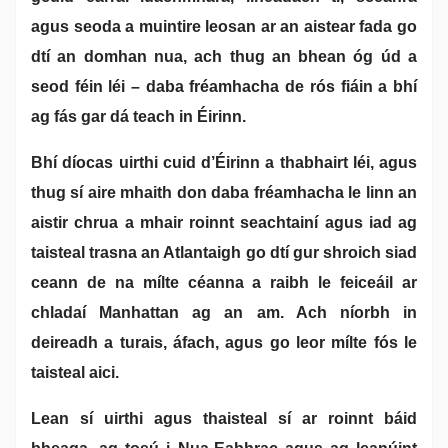
agus seoda a muintire leosan ar an aistear fada go
dtí an domhan nua, ach thug an bhean óg úd a
seod féin léi – daba fréamhacha de rós fiáin a bhí
ag fás gar dá teach in Éirinn.
Bhí díocas uirthi cuid d’Éirinn a thabhairt léi, agus
thug sí aire mhaith don daba fréamhacha le linn an
aistir chrua a mhair roinnt seachtainí agus iad ag
taisteal trasna an Atlantaigh go dtí gur shroich siad
ceann de na mílte céanna a raibh le feiceáil ar
chladaí Manhattan ag an am. Ach níorbh in
deireadh a turais, áfach, agus go leor mílte fós le
taisteal aici.
Lean sí uirthi agus thaisteal sí ar roinnt báid