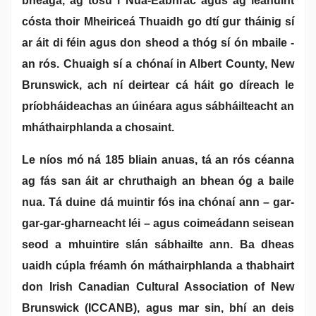
bheaga, ag tosú i Nua-Eabhrac agus ag leanúint
cósta thoir Mheiriceá Thuaidh go dtí gur tháinig sí
ar áit di féin agus don sheod a thóg sí ón mbaile -
an rós. Chuaigh sí a chónaí in Albert County, New
Brunswick, ach ní deirtear cá háit go díreach le
príobháideachas an úinéara agus sábháilteacht an
mháthairphlanda a chosaint.
Le níos mó ná 185 bliain anuas, tá an rós céanna
ag fás san áit ar chruthaigh an bhean óg a baile
nua. Tá duine dá muintir fós ina chónaí ann – gar-
gar-gar-gharneacht léi – agus coimeádann seisean
seod a mhuintire slán sábhailte ann. Ba dheas
uaidh cúpla fréamh ón máthairphlanda a thabhairt
don Irish Canadian Cultural Association of New
Brunswick (ICCANB), agus mar sin, bhí an deis