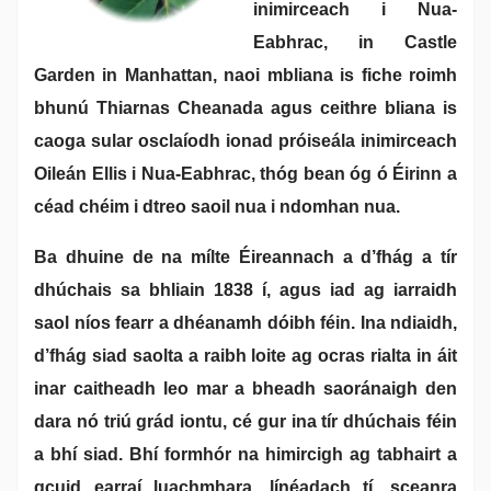
inimirceach i Nua-
Eabhrac, in Castle
Garden in Manhattan, naoi mbliana is fiche roimh
bhunú Thiarnas Cheanada agus ceithre bliana is
caoga sular osclaíodh ionad próiseála inimirceach
Oileán Ellis i Nua-Eabhrac, thóg bean óg ó Éirinn a
céad chéim i dtreo saoil nua i ndomhan nua.
Ba dhuine de na mílte Éireannach a d’fhág a tír
dhúchais sa bhliain 1838 í, agus iad ag iarraidh
saol níos fearr a dhéanamh dóibh féin. Ina ndiaidh,
d’fhág siad saolta a raibh loite ag ocras rialta in áit
inar caitheadh leo mar a bheadh saoránaigh den
dara nó triú grád iontu, cé gur ina tír dhúchais féin
a bhí siad. Bhí formhór na himircigh ag tabhairt a
gcuid earraí luachmhara, línéadach tí, sceanra