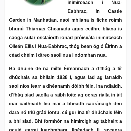
inimirceach i Nua-
Eabhrac, in Castle
Garden in Manhattan, naoi mbliana is fiche roimh
bhunú Thiarnas Cheanada agus ceithre bliana is
caoga sular osclaíodh ionad próiseála inimirceach
Oileán Ellis i Nua-Eabhrac, thóg bean óg ó Éirinn a
céad chéim i dtreo saoil nua i ndomhan nua.
Ba dhuine de na mílte Éireannach a d’fhág a tír
dhúchais sa bhliain 1838 í, agus iad ag iarraidh
saol níos fearr a dhéanamh dóibh féin. Ina ndiaidh,
d’fhág siad saolta a raibh loite ag ocras rialta in áit
inar caitheadh leo mar a bheadh saoránaigh den
dara nó triú grád iontu, cé gur ina tír dhúchais féin
a bhí siad. Bhí formhór na himircigh ag tabhairt a
gcuid earraí luachmhara, línéadach tí, sceanra