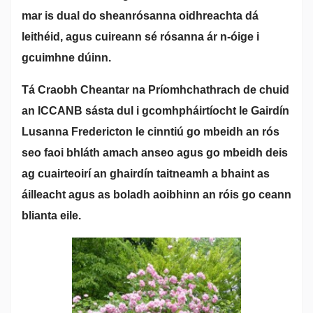
mar is dual do sheanrósanna oidhreachta dá
leithéid, agus cuireann sé rósanna ár n-óige i
gcuimhne dúinn.
Tá Craobh Cheantar na Príomhchathrach de chuid
an ICCANB sásta dul i gcomhpháirtíocht le Gairdín
Lusanna Fredericton le cinntiú go mbeidh an rós
seo faoi bhláth amach anseo agus go mbeidh deis
ag cuairteoirí an ghairdín taitneamh a bhaint as
áilleacht agus as boladh aoibhinn an róis go ceann
blianta eile.