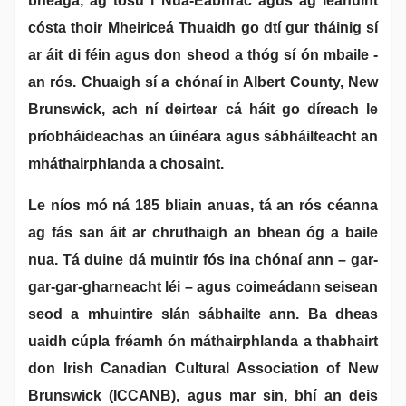
bheaga, ag tosú i Nua-Eabhrac agus ag leanúint
cósta thoir Mheiriceá Thuaidh go dtí gur tháinig sí
ar áit di féin agus don sheod a thóg sí ón mbaile -
an rós. Chuaigh sí a chónaí in Albert County, New
Brunswick, ach ní deirtear cá háit go díreach le
príobháideachas an úinéara agus sábháilteacht an
mháthairphlanda a chosaint.
Le níos mó ná 185 bliain anuas, tá an rós céanna
ag fás san áit ar chruthaigh an bhean óg a baile
nua. Tá duine dá muintir fós ina chónaí ann – gar-
gar-gar-gharneacht léi – agus coimeádann seisean
seod a mhuintire slán sábhailte ann. Ba dheas
uaidh cúpla fréamh ón máthairphlanda a thabhairt
don Irish Canadian Cultural Association of New
Brunswick (ICCANB), agus mar sin, bhí an deis