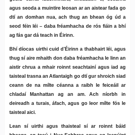
agus seoda a muintire leosan ar an aistear fada go
dtí an domhan nua, ach thug an bhean óg úd a
seod féin léi – daba fréamhacha de rós fiáin a bhí
ag fás gar dá teach in Éirinn.
Bhí díocas uirthi cuid d’Éirinn a thabhairt léi, agus
thug sí aire mhaith don daba fréamhacha le linn an
aistir chrua a mhair roinnt seachtainí agus iad ag
taisteal trasna an Atlantaigh go dtí gur shroich siad
ceann de na mílte céanna a raibh le feiceáil ar
chladaí Manhattan ag an am. Ach níorbh in
deireadh a turais, áfach, agus go leor mílte fós le
taisteal aici.
Lean sí uirthi agus thaisteal sí ar roinnt báid