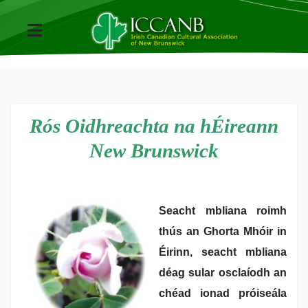
Rós Oidhreachta na hÉireann
New Brunswick
Seacht mbliana roimh
thús an Ghorta Mhóir in
Éirinn, seacht mbliana
déag sular osclaíodh an
chéad ionad próiseála