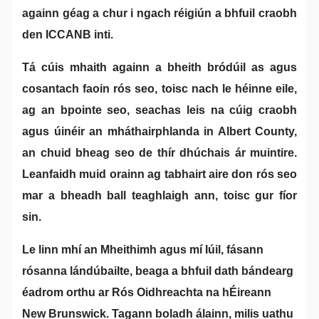
againn géag a chur i ngach réigiún a bhfuil craobh
den ICCANB inti.
Tá cúis mhaith againn a bheith bródúil as agus
cosantach faoin rós seo, toisc nach le héinne eile,
ag an bpointe seo, seachas leis na cúig craobh
agus úinéir an mháthairphlanda in Albert County,
an chuid bheag seo de thír dhúchais ár muintire.
Leanfaidh muid orainn ag tabhairt aire don rós seo
mar a bheadh ball teaghlaigh ann, toisc gur fíor
sin.
Le linn mhí an Mheithimh agus mí Iúil, fásann
rósanna lándúbailte, beaga a bhfuil dath bándearg
éadrom orthu ar Rós Oidhreachta na hÉireann
New Brunswick. Tagann boladh álainn, milis uathu