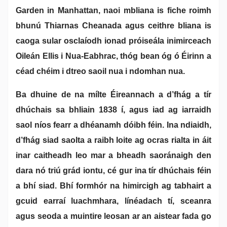
Garden in Manhattan, naoi mbliana is fiche roimh
bhunú Thiarnas Cheanada agus ceithre bliana is
caoga sular osclaíodh ionad próiseála inimirceach
Oileán Ellis i Nua-Eabhrac, thóg bean óg ó Éirinn a
céad chéim i dtreo saoil nua i ndomhan nua.
Ba dhuine de na mílte Éireannach a d’fhág a tír
dhúchais sa bhliain 1838 í, agus iad ag iarraidh
saol níos fearr a dhéanamh dóibh féin. Ina ndiaidh,
d’fhág siad saolta a raibh loite ag ocras rialta in áit
inar caitheadh leo mar a bheadh saoránaigh den
dara nó triú grád iontu, cé gur ina tír dhúchais féin
a bhí siad. Bhí formhór na himircigh ag tabhairt a
gcuid earraí luachmhara, línéadach tí, sceanra
agus seoda a muintire leosan ar an aistear fada go