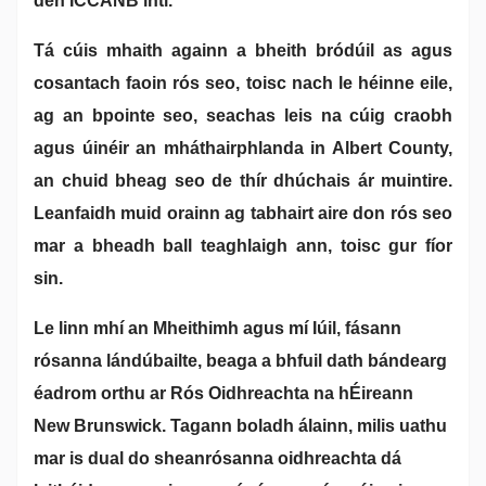
den ICCANB inti.
Tá cúis mhaith againn a bheith bródúil as agus
cosantach faoin rós seo, toisc nach le héinne eile,
ag an bpointe seo, seachas leis na cúig craobh
agus úinéir an mháthairphlanda in Albert County,
an chuid bheag seo de thír dhúchais ár muintire.
Leanfaidh muid orainn ag tabhairt aire don rós seo
mar a bheadh ball teaghlaigh ann, toisc gur fíor
sin.
Le linn mhí an Mheithimh agus mí Iúil, fásann
rósanna lándúbailte, beaga a bhfuil dath bándearg
éadrom orthu ar Rós Oidhreachta na hÉireann
New Brunswick. Tagann boladh álainn, milis uathu
mar is dual do sheanrósanna oidhreachta dá