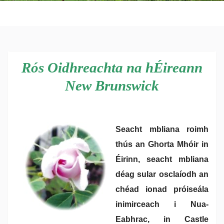
Lesson Plans
Rós Oidhreachta na hÉireann
New Brunswick
Seacht mbliana roimh
thús an Ghorta Mhóir in
Éirinn, seacht mbliana
déag sular osclaíodh an
chéad ionad próiseála
inimirceach i Nua-
Eabhrac, in Castle