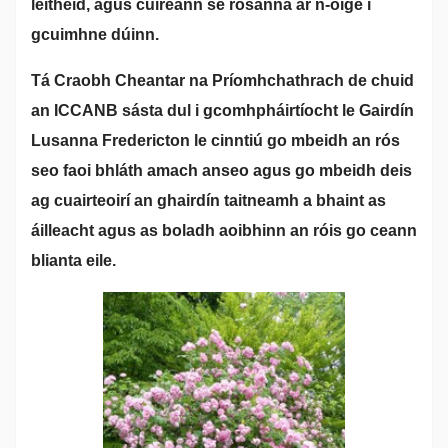
leithéid, agus cuireann sé rósanna ár n-óige i
gcuimhne dúinn.
Tá Craobh Cheantar na Príomhchathrach de chuid
an ICCANB sásta dul i gcomhpháirtíocht le Gairdín
Lusanna Fredericton le cinntiú go mbeidh an rós
seo faoi bhláth amach anseo agus go mbeidh deis
ag cuairteoirí an ghairdín taitneamh a bhaint as
áilleacht agus as boladh aoibhinn an róis go ceann
blianta eile.