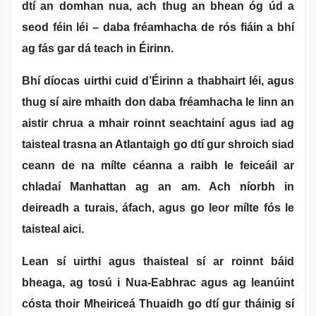
dtí an domhan nua, ach thug an bhean óg úd a
seod féin léi – daba fréamhacha de rós fiáin a bhí
ag fás gar dá teach in Éirinn.
Bhí díocas uirthi cuid d’Éirinn a thabhairt léi, agus
thug sí aire mhaith don daba fréamhacha le linn an
aistir chrua a mhair roinnt seachtainí agus iad ag
taisteal trasna an Atlantaigh go dtí gur shroich siad
ceann de na mílte céanna a raibh le feiceáil ar
chladaí Manhattan ag an am. Ach níorbh in
deireadh a turais, áfach, agus go leor mílte fós le
taisteal aici.
Lean sí uirthi agus thaisteal sí ar roinnt báid
bheaga, ag tosú i Nua-Eabhrac agus ag leanúint
cósta thoir Mheiriceá Thuaidh go dtí gur tháinig sí