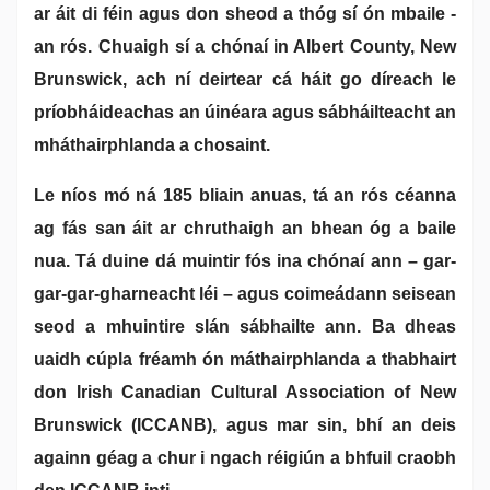
ar áit di féin agus don sheod a thóg sí ón mbaile -
an rós. Chuaigh sí a chónaí in Albert County, New
Brunswick, ach ní deirtear cá háit go díreach le
príobháideachas an úinéara agus sábháilteacht an
mháthairphlanda a chosaint.
Le níos mó ná 185 bliain anuas, tá an rós céanna
ag fás san áit ar chruthaigh an bhean óg a baile
nua. Tá duine dá muintir fós ina chónaí ann – gar-
gar-gar-gharneacht léi – agus coimeádann seisean
seod a mhuintire slán sábhailte ann. Ba dheas
uaidh cúpla fréamh ón máthairphlanda a thabhairt
don Irish Canadian Cultural Association of New
Brunswick (ICCANB), agus mar sin, bhí an deis
againn géag a chur i ngach réigiún a bhfuil craobh