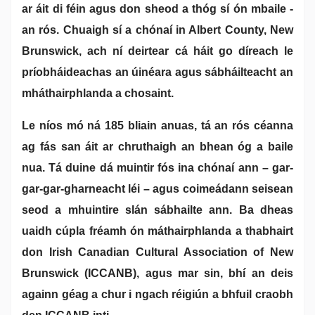
ar áit di féin agus don sheod a thóg sí ón mbaile -
an rós. Chuaigh sí a chónaí in Albert County, New
Brunswick, ach ní deirtear cá háit go díreach le
príobháideachas an úinéara agus sábháilteacht an
mháthairphlanda a chosaint.
Le níos mó ná 185 bliain anuas, tá an rós céanna
ag fás san áit ar chruthaigh an bhean óg a baile
nua. Tá duine dá muintir fós ina chónaí ann – gar-
gar-gar-gharneacht léi – agus coimeádann seisean
seod a mhuintire slán sábhailte ann. Ba dheas
uaidh cúpla fréamh ón máthairphlanda a thabhairt
don Irish Canadian Cultural Association of New
Brunswick (ICCANB), agus mar sin, bhí an deis
againn géag a chur i ngach réigiún a bhfuil craobh