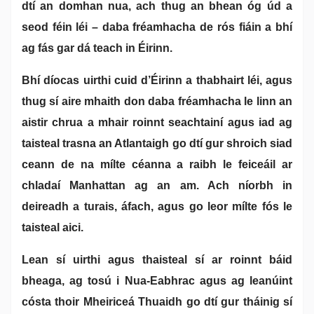
dtí an domhan nua, ach thug an bhean óg úd a
seod féin léi – daba fréamhacha de rós fiáin a bhí
ag fás gar dá teach in Éirinn.
Bhí díocas uirthi cuid d’Éirinn a thabhairt léi, agus
thug sí aire mhaith don daba fréamhacha le linn an
aistir chrua a mhair roinnt seachtainí agus iad ag
taisteal trasna an Atlantaigh go dtí gur shroich siad
ceann de na mílte céanna a raibh le feiceáil ar
chladaí Manhattan ag an am. Ach níorbh in
deireadh a turais, áfach, agus go leor mílte fós le
taisteal aici.
Lean sí uirthi agus thaisteal sí ar roinnt báid
bheaga, ag tosú i Nua-Eabhrac agus ag leanúint
cósta thoir Mheiriceá Thuaidh go dtí gur tháinig sí