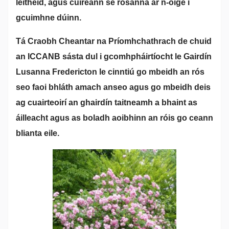
leithéid, agus cuireann sé rósanna ár n-óige i
gcuimhne dúinn.
Tá Craobh Cheantar na Príomhchathrach de chuid
an ICCANB sásta dul i gcomhpháirtíocht le Gairdín
Lusanna Fredericton le cinntiú go mbeidh an rós
seo faoi bhláth amach anseo agus go mbeidh deis
ag cuairteoirí an ghairdín taitneamh a bhaint as
áilleacht agus as boladh aoibhinn an róis go ceann
blianta eile.