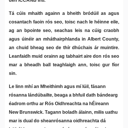
den ICCANB inti.
Tá cúis mhaith againn a bheith bródúil as agus
cosantach faoin rós seo, toisc nach le héinne eile,
ag an bpointe seo, seachas leis na cúig craobh
agus úinéir an mháthairphlanda in Albert County,
an chuid bheag seo de thír dhúchais ár muintire.
Leanfaidh muid orainn ag tabhairt aire don rós seo
mar a bheadh ball teaghlaigh ann, toisc gur fíor
sin.
Le linn mhí an Mheithimh agus mí Iúil, fásann
rósanna lándúbailte, beaga a bhfuil dath bándearg
éadrom orthu ar Rós Oidhreachta na hÉireann
New Brunswick. Tagann boladh álainn, milis uathu
mar is dual do sheanrósanna oidhreachta dá