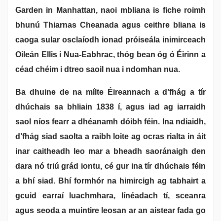
Garden in Manhattan, naoi mbliana is fiche roimh
bhunú Thiarnas Cheanada agus ceithre bliana is
caoga sular osclaíodh ionad próiseála inimirceach
Oileán Ellis i Nua-Eabhrac, thóg bean óg ó Éirinn a
céad chéim i dtreo saoil nua i ndomhan nua.
Ba dhuine de na mílte Éireannach a d’fhág a tír
dhúchais sa bhliain 1838 í, agus iad ag iarraidh
saol níos fearr a dhéanamh dóibh féin. Ina ndiaidh,
d’fhág siad saolta a raibh loite ag ocras rialta in áit
inar caitheadh leo mar a bheadh saoránaigh den
dara nó triú grád iontu, cé gur ina tír dhúchais féin
a bhí siad. Bhí formhór na himircigh ag tabhairt a
gcuid earraí luachmhara, línéadach tí, sceanra
agus seoda a muintire leosan ar an aistear fada go