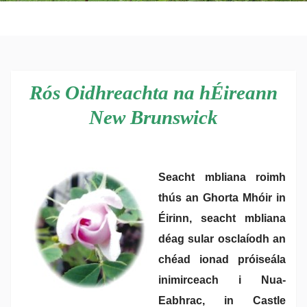
Lesson Plans
Rós Oidhreachta na hÉireann
New Brunswick
Seacht mbliana roimh
thús an Ghorta Mhóir in
Éirinn, seacht mbliana
déag sular osclaíodh an
chéad ionad próiseála
inimirceach i Nua-
Eabhrac, in Castle